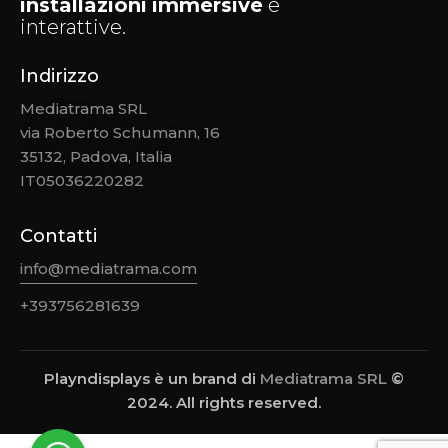
installazioni
immersive
e
interattive.
Indirizzo
Mediatrama SRL
via Roberto Schumann, 16
35132, Padova, Italia
IT05036220282
Contatti
info@mediatrama.com
+393756281639
Playndisplays è un brand di
Mediatrama SRL
©
2024. All rights reserved.