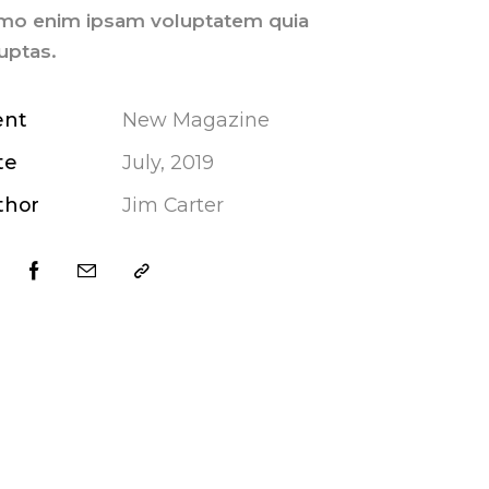
mo enim ipsam voluptatem quia
uptas.
ent
New Magazine
te
July, 2019
thor
Jim Carter