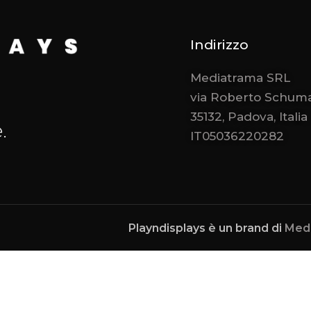
Indirizzo
Mediatrama SRL
via Roberto Schuma
35132, Padova, Italia
.
IT05036220282
Playndisplays è un brand di
Med
Notice at collection
Your Privacy Choices