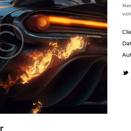
Ne
vol
Cli
Da
Au
r